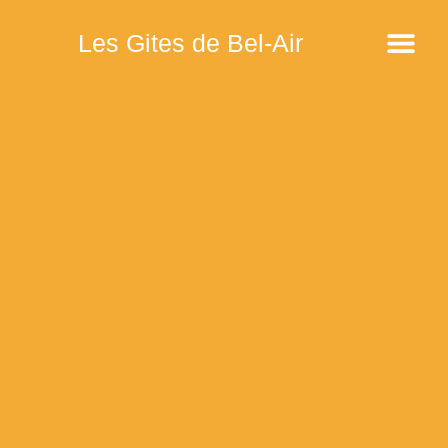
Les Gites de Bel-Air
Unsere Un
Aktivitäten &
Das Echo v
Buchung & Kon